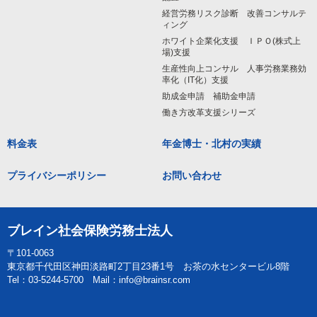
経営労務リスク診断 改善コンサルテ
ィング
ホワイト企業化支援 ＩＰＯ(株式上
場)支援
生産性向上コンサル 人事労務業務効
率化（IT化）支援
助成金申請 補助金申請
働き方改革支援シリーズ
料金表
年金博士・北村の実績
プライバシーポリシー
お問い合わせ
ブレイン社会保険労務士法人
〒101-0063
東京都千代田区神田淡路町2丁目23番1号 お茶の水センタービル8階
Tel：03-5244-5700 Mail：info@brainsr.com