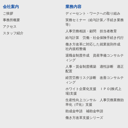
会社案内
業務内容
ご挨拶
ディーセント・ワークへの取り組み
事務所概要
実務セミナー（給与計算／手続き業務
等）
アクセス
人事労務相談・顧問 担当者教育
スタッフ紹介
給与計算 労働・社会保険手続き代行
働き方改革に対応した就業規則作成
社内規程整備
退職金制度作成 資産準備コンサルテ
ィング
人事・賃金制度構築 適性診断 適正
配置
経営労務リスク診断 改善コンサルテ
ィング
ホワイト企業化支援 ＩＰＯ(株式上
場)支援
生産性向上コンサル 人事労務業務効
率化（IT化）支援
助成金申請 補助金申請
働き方改革支援シリーズ