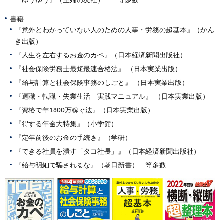
『ゆうゆう』（主婦の友社） 等多数
書籍
『意外とわかっていない人のための人事・労務の超基本』（かん
き出版）
『人生を左右するお金のカベ』（日本経済新聞出版社）
『社会保険労務士最短最速合格法』 （日本実業出版）
『給与計算と社会保険事務のしごと』 （日本実業出版）
『退職・転職・失業生活 実践マニュアル』 （日本実業出版）
『資格で年1800万稼ぐ法』（日本実業出版）
『得する年金大特集』（小学館）
『定年前後のお金の手続き』（学研）
『できる社員を潰す「タコ社長」』（日本経済新聞出版社）
『給与明細で騙されるな』（朝日新書） 等多数