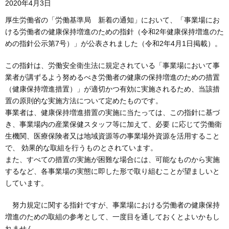
2020年4月3日
厚生労働省の「労働基準局 新着の通知」において、「事業場にお
ける労働者の健康保持増進のための指針（令和2年健康保持増進のた
めの指針公示第7号）」が公表されました（令和2年4月1日掲載）。
この指針は、労働安全衛生法に規定されている「事業場において事
業者が講ずるよう努めるべき労働者の健康の保持増進のための措置
（健康保持増進措置）」が適切かつ有効に実施されるため、当該措
置の原則的な実施方法について定めたものです。
事業者は、健康保持増進措置の実施に当たっては、この指針に基づ
き、事業場内の産業保健スタッフ等に加えて、必要 に応じて労働衛
生機関、医療保険者又は地域資源等の事業場外資源を活用すること
で、 効果的な取組を行うものとされています。
また、すべての措置の実施が困難な場合には、可能なものから実施
するなど、各事業場の実態に即した形で取り組むことが望ましいと
しています。
努力規定に関する指針ですが、事業場における労働者の健康保持
増進のための取組の参考として、一度目を通しておくとよいかもし
れません。