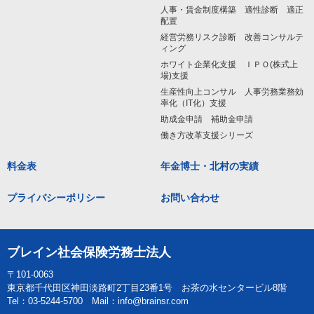
人事・賃金制度構築 適性診断 適正
配置
経営労務リスク診断 改善コンサルテ
ィング
ホワイト企業化支援 ＩＰＯ(株式上
場)支援
生産性向上コンサル 人事労務業務効
率化（IT化）支援
助成金申請 補助金申請
働き方改革支援シリーズ
料金表
年金博士・北村の実績
プライバシーポリシー
お問い合わせ
ブレイン社会保険労務士法人
〒101-0063
東京都千代田区神田淡路町2丁目23番1号 お茶の水センタービル8階
Tel：03-5244-5700 Mail：info@brainsr.com