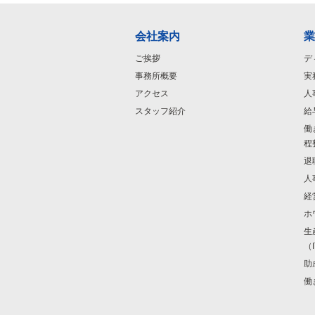
会社案内
業
ご挨拶
デ
事務所概要
実
アクセス
人
スタッフ紹介
給
働
程
退
人
経
ホ
生
（
助
働