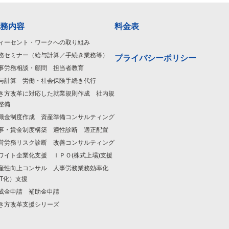
務内容
料金表
ィーセント・ワークへの取り組み
務セミナー（給与計算／手続き業務等）
プライバシーポリシー
事労務相談・顧問 担当者教育
与計算 労働・社会保険手続き代行
き方改革に対応した就業規則作成 社内規
整備
職金制度作成 資産準備コンサルティング
事・賃金制度構築 適性診断 適正配置
営労務リスク診断 改善コンサルティング
ワイト企業化支援 ＩＰＯ(株式上場)支援
産性向上コンサル 人事労務業務効率化
IT化）支援
成金申請 補助金申請
き方改革支援シリーズ