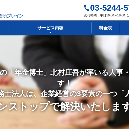
03-5244-5
受付時間：平日10:00～18:0
サービス内容
料金表
の「年金博士」北村庄吾が率いる人事
す！
務士法人は、企業経営の3要素の一つ「
ンストップで解決いたしま