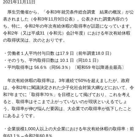
2021年11月11日
厚生労働省から、「令和3年就労条件総合調査 結果の概況」が公
表されました（令和3年11月9日公表）。公表された調査内容のう
ち、特に、令和2年の年次有給休暇の取得率が話題になっています。
令和2年（又は平成31（令和元）会計年度）における年次有給休暇
の取得状況は、次のとおりです。
・労働者１人平均付与日数 は17.9 日（前年調査18.0 日）
・そのうち、平均取得日数は 10.1 日（同10.1 日）
・平均取得率は 56.6％（同56.3％）〔昭和59 年以降過去最高〕
年次有給休暇の取得率は、3年連続で50%を超えましたが、政府
は、令和2年に閣議決定された少子化社会対策大綱などにおいて、令
和7年までに「取得率70％」を目標として掲げており、これを考え
ると、取得率はそこまで上がっていないのが現状といえるでしょ
う。取得率が伸び悩んだ要因は、大企業での取得率が低下したこと
にあるようです。
・企業規模1,000人以上の大企業における年次有給休暇の取得率：前
年63.1％→令和2年60.8％