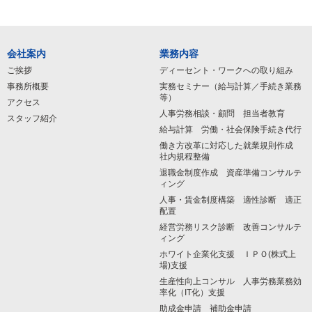
会社案内
業務内容
ご挨拶
ディーセント・ワークへの取り組み
事務所概要
実務セミナー（給与計算／手続き業務
等）
アクセス
人事労務相談・顧問 担当者教育
スタッフ紹介
給与計算 労働・社会保険手続き代行
働き方改革に対応した就業規則作成
社内規程整備
退職金制度作成 資産準備コンサルテ
ィング
人事・賃金制度構築 適性診断 適正
配置
経営労務リスク診断 改善コンサルテ
ィング
ホワイト企業化支援 ＩＰＯ(株式上
場)支援
生産性向上コンサル 人事労務業務効
率化（IT化）支援
助成金申請 補助金申請