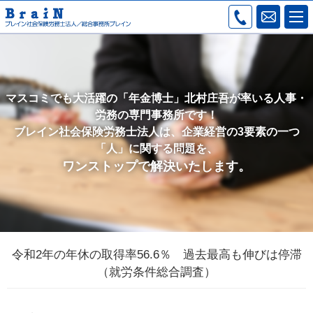
マスコミでも大活躍の「年金博士」北村庄吾が率いる人事・
労務の専門事務所です！
ブレイン社会保険労務士法人は、企業経営の3要素の一つ
「人」に関する問題を、
ワンストップで解決いたします。
令和2年の年休の取得率56.6％ 過去最高も伸びは停滞
（就労条件総合調査）