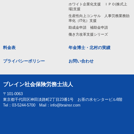
ホワイト企業化支援 ＩＰＯ(株式上
場)支援
生産性向上コンサル 人事労務業務効
率化（IT化）支援
助成金申請 補助金申請
働き方改革支援シリーズ
料金表
年金博士・北村の実績
プライバシーポリシー
お問い合わせ
ブレイン社会保険労務士法人
〒101-0063
東京都千代田区神田淡路町2丁目23番1号 お茶の水センタービル8階
Tel：03-5244-5700 Mail：info@brainsr.com