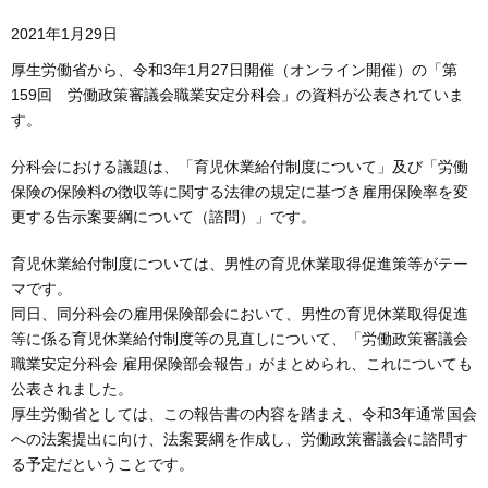
2021年1月29日
厚生労働省から、令和3年1月27日開催（オンライン開催）の「第
159回 労働政策審議会職業安定分科会」の資料が公表されていま
す。
分科会における議題は、「育児休業給付制度について」及び「労働
保険の保険料の徴収等に関する法律の規定に基づき雇用保険率を変
更する告示案要綱について（諮問）」です。
育児休業給付制度については、男性の育児休業取得促進策等がテー
マです。
同日、同分科会の雇用保険部会において、男性の育児休業取得促進
等に係る育児休業給付制度等の見直しについて、「労働政策審議会
職業安定分科会 雇用保険部会報告」がまとめられ、これについても
公表されました。
厚生労働省としては、この報告書の内容を踏まえ、令和3年通常国会
への法案提出に向け、法案要綱を作成し、労働政策審議会に諮問す
る予定だということです。