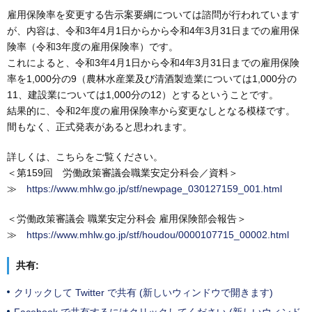
雇用保険率を変更する告示案要綱については諮問が行われています
が、内容は、令和3年4月1日からから令和4年3月31日までの雇用保
険率（令和3年度の雇用保険率）です。
これによると、令和3年4月1日から令和4年3月31日までの雇用保険
率を1,000分の9（農林水産業及び清酒製造業については1,000分の
11、建設業については1,000分の12）とするということです。
結果的に、令和2年度の雇用保険率から変更なしとなる模様です。
間もなく、正式発表があると思われます。
詳しくは、こちらをご覧ください。
＜第159回 労働政策審議会職業安定分科会／資料＞
≫
https://www.mhlw.go.jp/stf/newpage_030127159_001.html
＜労働政策審議会 職業安定分科会 雇用保険部会報告＞
≫
https://www.mhlw.go.jp/stf/houdou/0000107715_00002.html
共有:
クリックして Twitter で共有 (新しいウィンドウで開きます)