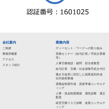
会社案内
業務内容
ご挨拶
ディーセント・ワークへの取り組み
事務所概要
実務セミナー（給与計算／手続き業務
等）
アクセス
人事労務相談・顧問 担当者教育
スタッフ紹介
給与計算 労働・社会保険手続き代行
働き方改革に対応した就業規則作成
社内規程整備
退職金制度作成 資産準備コンサルテ
ィング
人事・賃金制度構築 適性診断 適正
配置
経営労務リスク診断 改善コンサルテ
ィング