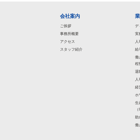
会社案内
業
ご挨拶
デ
事務所概要
実
アクセス
人
スタッフ紹介
給
働
程
退
人
経
ホ
生
（
助
働