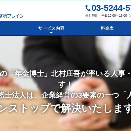
03-5244-5
受付時間：平日10:00～18:0
サービス内容
料金表
の「年金博士」北村庄吾が率いる人事
す！
務士法人は、企業経営の3要素の一つ「
ンストップで解決いたしま