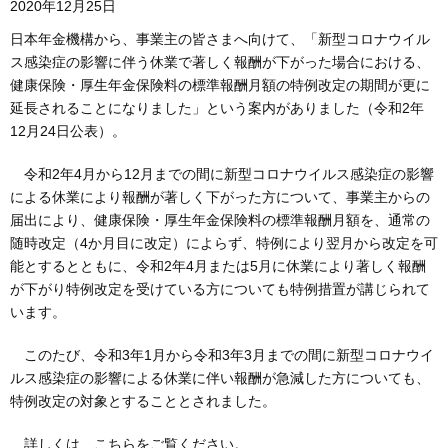
2020年12月25日
日本年金機構から、事業主の皆さまへ向けて、「新型コロナウイル
ス感染症の影響に伴う休業で著しく報酬が下がった場合における、
健康保険・厚生年金保険料の標準報酬月額の特例改定の期間が更に
延長されることになりました」という案内がありました（令和2年
12月24日公表）。
令和2年4月から12月までの間に新型コロナウイルス感染症の影響
による休業により報酬が著しく下がった方について、事業主からの
届出により、健康保険・厚生年金保険料の標準報酬月額を、通常の
随時改定（4か月目に改定）によらず、特例により翌月から改定を可
能とするとともに、令和2年4月または5月に休業により著しく報酬
が下がり特例改定を受けている方についても特例措置が講じられて
います。
このたび、令和3年1月から令和3年3月までの間に新型コロナウイ
ルス感染症の影響による休業に伴い報酬が急減した方についても、
特例改定の対象とすることとされました。
詳しくは、こちらをご覧ください。