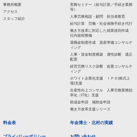
事務所概要
実務セミナー（給与計算／手続き業務
等）
アクセス
人事労務相談・顧問 担当者教育
スタッフ紹介
給与計算 労働・社会保険手続き代行
働き方改革に対応した就業規則作成
社内規程整備
退職金制度作成 資産準備コンサルテ
ィング
人事・賃金制度構築 適性診断 適正
配置
経営労務リスク診断 改善コンサルテ
ィング
ホワイト企業化支援 ＩＰＯ(株式上
場)支援
生産性向上コンサル 人事労務業務効
率化（IT化）支援
助成金申請 補助金申請
働き方改革支援シリーズ
料金表
年金博士・北村の実績
プライバシーポリシー
お問い合わせ