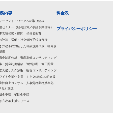
務内容
料金表
ィーセント・ワークへの取り組み
務セミナー（給与計算／手続き業務等）
プライバシーポリシー
事労務相談・顧問 担当者教育
与計算 労働・社会保険手続き代行
き方改革に対応した就業規則作成 社内規
整備
職金制度作成 資産準備コンサルティング
事・賃金制度構築 適性診断 適正配置
営労務リスク診断 改善コンサルティング
ワイト企業化支援 ＩＰＯ(株式上場)支援
産性向上コンサル 人事労務業務効率化
IT化）支援
成金申請 補助金申請
き方改革支援シリーズ