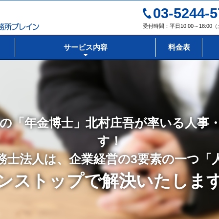
03-5244-5
受付時間：平日10:00～18:0
サービス内容
料金表
の「年金博士」北村庄吾が率いる人事
す！
務士法人は、企業経営の3要素の一つ「
ンストップで解決いたしま