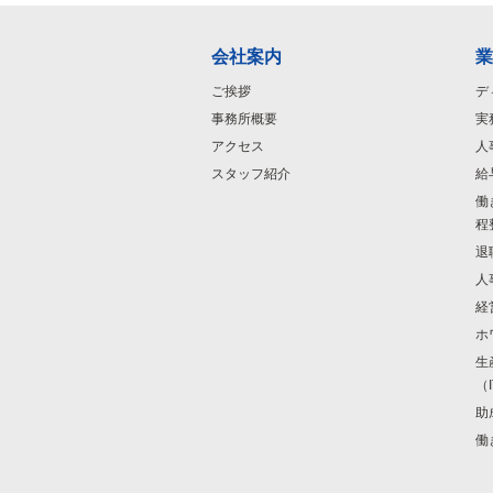
会社案内
業
ご挨拶
デ
事務所概要
実
アクセス
人
スタッフ紹介
給
働
程
退
人
経
ホ
生
（
助
働