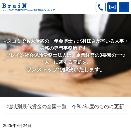
マスコミでも大活躍の「年金博士」北村庄吾が率いる人事・
労務の専門事務所です！
ブレイン社会保険労務士法人は、企業経営の3要素の一つ
「人」に関する問題を、
ワンストップで解決いたします。
地域別最低賃金の全国一覧 令和7年度のものに更新
2025年9月24日