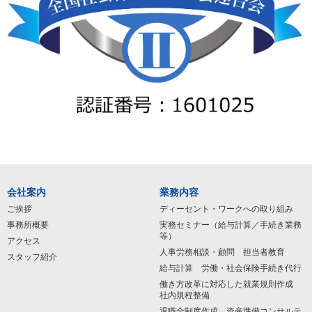
会社案内
業務内容
ご挨拶
ディーセント・ワークへの取り組み
事務所概要
実務セミナー（給与計算／手続き業務
等）
アクセス
人事労務相談・顧問 担当者教育
スタッフ紹介
給与計算 労働・社会保険手続き代行
働き方改革に対応した就業規則作成
社内規程整備
退職金制度作成 資産準備コンサルテ