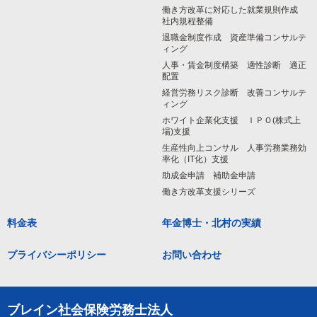
働き方改革に対応した就業規則作成
社内規程整備
退職金制度作成 資産準備コンサルテ
ィング
人事・賃金制度構築 適性診断 適正
配置
経営労務リスク診断 改善コンサルテ
ィング
ホワイト企業化支援 ＩＰＯ(株式上
場)支援
生産性向上コンサル 人事労務業務効
率化（IT化）支援
助成金申請 補助金申請
働き方改革支援シリーズ
料金表
年金博士・北村の実績
プライバシーポリシー
お問い合わせ
ブレイン社会保険労務士法人