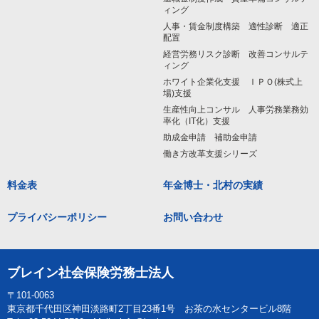
ィング
人事・賃金制度構築 適性診断 適正
配置
経営労務リスク診断 改善コンサルテ
ィング
ホワイト企業化支援 ＩＰＯ(株式上
場)支援
生産性向上コンサル 人事労務業務効
率化（IT化）支援
助成金申請 補助金申請
働き方改革支援シリーズ
料金表
年金博士・北村の実績
プライバシーポリシー
お問い合わせ
ブレイン社会保険労務士法人
〒101-0063
東京都千代田区神田淡路町2丁目23番1号 お茶の水センタービル8階