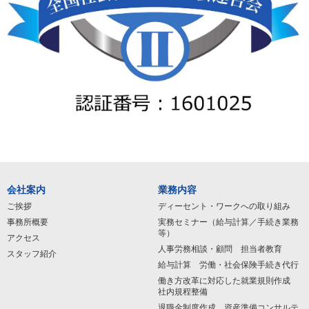
会社案内
業務内容
ご挨拶
ディーセント・ワークへの取り組み
事務所概要
実務セミナー（給与計算／手続き業務
等）
アクセス
人事労務相談・顧問 担当者教育
スタッフ紹介
給与計算 労働・社会保険手続き代行
働き方改革に対応した就業規則作成
社内規程整備
退職金制度作成 資産準備コンサルテ