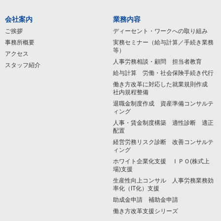
会社案内
業務内容
ご挨拶
ディーセント・ワークへの取り組み
事務所概要
実務セミナー（給与計算／手続き業務
等）
アクセス
人事労務相談・顧問 担当者教育
スタッフ紹介
給与計算 労働・社会保険手続き代行
働き方改革に対応した就業規則作成
社内規程整備
退職金制度作成 資産準備コンサルテ
ィング
人事・賃金制度構築 適性診断 適正
配置
経営労務リスク診断 改善コンサルテ
ィング
ホワイト企業化支援 ＩＰＯ(株式上
場)支援
生産性向上コンサル 人事労務業務効
率化（IT化）支援
助成金申請 補助金申請
働き方改革支援シリーズ