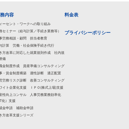
務内容
料金表
ィーセント・ワークへの取り組み
務セミナー（給与計算／手続き業務等）
プライバシーポリシー
事労務相談・顧問 担当者教育
与計算 労働・社会保険手続き代行
き方改革に対応した就業規則作成 社内規
整備
職金制度作成 資産準備コンサルティング
事・賃金制度構築 適性診断 適正配置
営労務リスク診断 改善コンサルティング
ワイト企業化支援 ＩＰＯ(株式上場)支援
産性向上コンサル 人事労務業務効率化
IT化）支援
成金申請 補助金申請
き方改革支援シリーズ