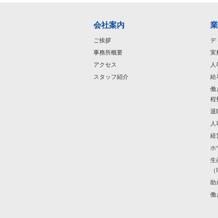
会社案内
業
ご挨拶
デ
事務所概要
実
アクセス
人
スタッフ紹介
給
働
程
退
人
経
ホ
生
（
助
働