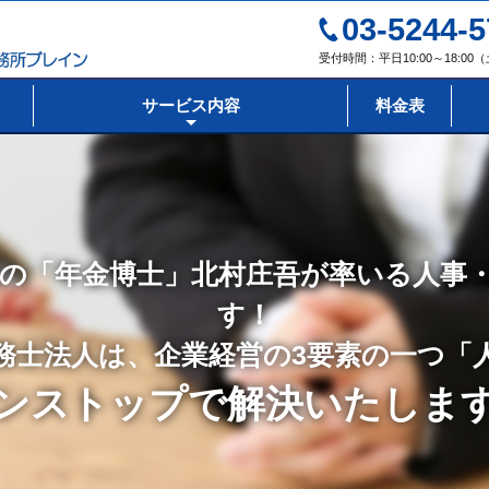
03-5244-5
受付時間：平日10:00～18:0
サービス内容
料金表
の「年金博士」北村庄吾が率いる人事
す！
務士法人は、企業経営の3要素の一つ「
ンストップで解決いたしま