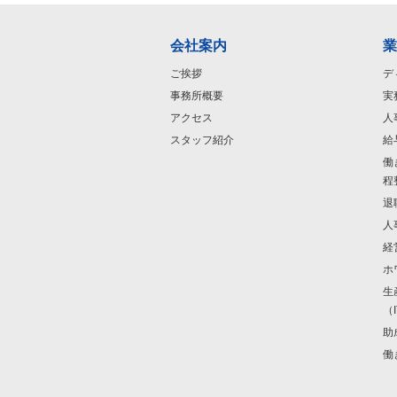
会社案内
業
ご挨拶
デ
事務所概要
実
アクセス
人
スタッフ紹介
給
働
程
退
人
経
ホ
生
（
助
働