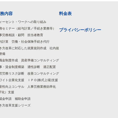
務内容
料金表
ィーセント・ワークへの取り組み
務セミナー（給与計算／手続き業務等）
プライバシーポリシー
事労務相談・顧問 担当者教育
与計算 労働・社会保険手続き代行
き方改革に対応した就業規則作成 社内規
整備
職金制度作成 資産準備コンサルティング
事・賃金制度構築 適性診断 適正配置
営労務リスク診断 改善コンサルティング
ワイト企業化支援 ＩＰＯ(株式上場)支援
産性向上コンサル 人事労務業務効率化
IT化）支援
成金申請 補助金申請
き方改革支援シリーズ