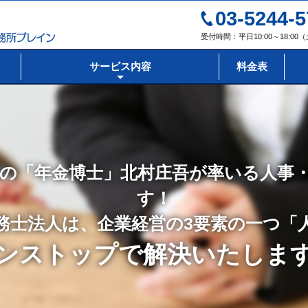
03-5244-5
受付時間：平日10:00～18:0
サービス内容
料金表
の「年金博士」北村庄吾が率いる人事
す！
務士法人は、企業経営の3要素の一つ「
ンストップで解決いたしま