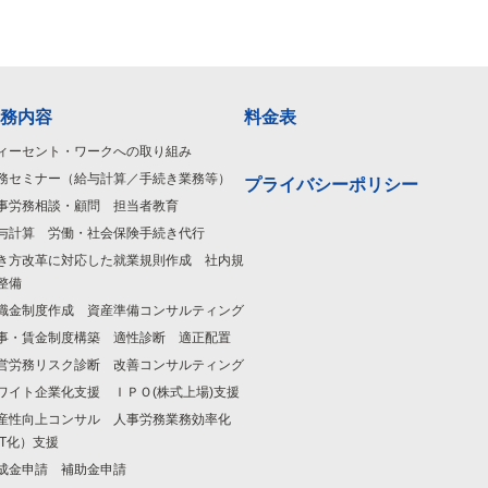
務内容
料金表
ィーセント・ワークへの取り組み
務セミナー（給与計算／手続き業務等）
プライバシーポリシー
事労務相談・顧問 担当者教育
与計算 労働・社会保険手続き代行
き方改革に対応した就業規則作成 社内規
整備
職金制度作成 資産準備コンサルティング
事・賃金制度構築 適性診断 適正配置
営労務リスク診断 改善コンサルティング
ワイト企業化支援 ＩＰＯ(株式上場)支援
産性向上コンサル 人事労務業務効率化
IT化）支援
成金申請 補助金申請