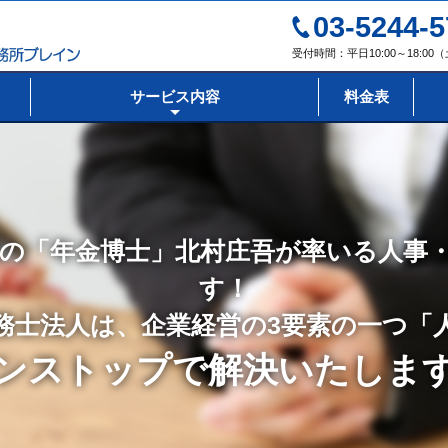
03-5244-5
受付時間：平日10:00～18:0
サービス内容
料金表
の「年金博士」北村庄吾が率いる人事
す！
務士法人は、企業経営の3要素の一つ「
ンストップで解決いたしま