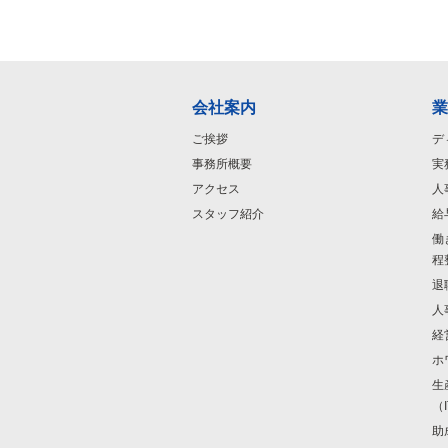
会社案内
業
ご挨拶
デ
事務所概要
実
アクセス
人
スタッフ紹介
給
働
程
退
人
経
ホ
生
（
助