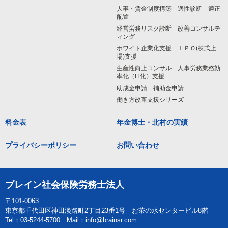
人事・賃金制度構築 適性診断 適正
配置
経営労務リスク診断 改善コンサルテ
ィング
ホワイト企業化支援 ＩＰＯ(株式上
場)支援
生産性向上コンサル 人事労務業務効
率化（IT化）支援
助成金申請 補助金申請
働き方改革支援シリーズ
料金表
年金博士・北村の実績
プライバシーポリシー
お問い合わせ
ブレイン社会保険労務士法人
〒101-0063
東京都千代田区神田淡路町2丁目23番1号 お茶の水センタービル8階
Tel：03-5244-5700 Mail：info@brainsr.com