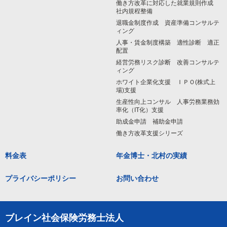
働き方改革に対応した就業規則作成
社内規程整備
退職金制度作成 資産準備コンサルテ
ィング
人事・賃金制度構築 適性診断 適正
配置
経営労務リスク診断 改善コンサルテ
ィング
ホワイト企業化支援 ＩＰＯ(株式上
場)支援
生産性向上コンサル 人事労務業務効
率化（IT化）支援
助成金申請 補助金申請
働き方改革支援シリーズ
料金表
年金博士・北村の実績
プライバシーポリシー
お問い合わせ
ブレイン社会保険労務士法人