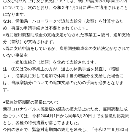
①及び②の引上げ及び拡充については、既に申請済みの事業主の方
についても、次のとおり、令和２年4月1日に遡って適用されること
になります。
なお、労働局・ハローワークで追加支給分（差額）を計算するた
め、再度の申請手続きは不要とされています。
○既に雇用調整助成金の支給決定がなされた事業主→後日、追加支給
分（差額）が支給されます。
○既に支給申請をしているが、雇用調整助成金の支給決定がなされて
いない事業主
→追加支給分（差額）を含めて支給されます。
注．①又は②の事業主の方が、過去の休業手当を見直し（増額
し）、従業員に対して追加で休業手当の増額分を支給した場合に
は、当該増額分についての追加支給のための手続が必要となりま
す。
●緊急対応期間の延長について
新型コロナウイルス感染症の感染の拡大防止のため、雇用調整助成
金については、令和2年4月1日から同年6月30日までを緊急対応期間
とし、各種の特例措置が講じてきました。
今回の改正で、緊急対応期間の終期を延長し、「令和２年９月30日