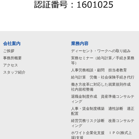
会社案内
業務内容
ご挨拶
ディーセント・ワークへの取り組み
事務所概要
実務セミナー（給与計算／手続き業務
等）
アクセス
人事労務相談・顧問 担当者教育
スタッフ紹介
給与計算 労働・社会保険手続き代行
働き方改革に対応した就業規則作成
社内規程整備
退職金制度作成 資産準備コンサルテ
ィング
人事・賃金制度構築 適性診断 適正
配置
経営労務リスク診断 改善コンサルテ
ィング
ホワイト企業化支援 ＩＰＯ(株式上
場)支援