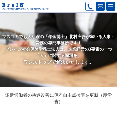
マスコミでも大活躍の「年金博士」北村庄吾が率いる人事・
労務の専門事務所です！
ブレイン社会保険労務士法人は、企業経営の3要素の一つ
「人」に関する問題を、
ワンストップで解決いたします。
派遣労働者の待遇改善に係る自主点検表を更新（厚労
省）