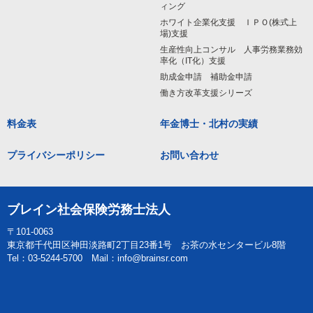
ィング
ホワイト企業化支援 ＩＰＯ(株式上
場)支援
生産性向上コンサル 人事労務業務効
率化（IT化）支援
助成金申請 補助金申請
働き方改革支援シリーズ
料金表
年金博士・北村の実績
プライバシーポリシー
お問い合わせ
ブレイン社会保険労務士法人
〒101-0063
東京都千代田区神田淡路町2丁目23番1号 お茶の水センタービル8階
Tel：03-5244-5700 Mail：info@brainsr.com