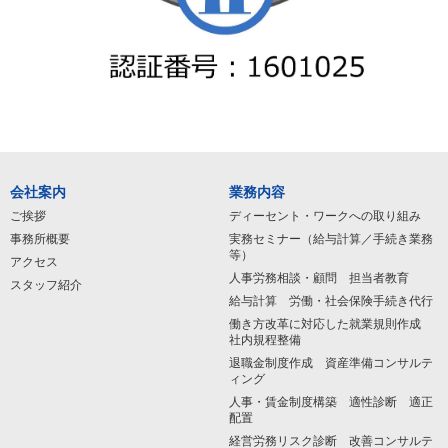
会社案内
業務内容
ご挨拶
ディーセント・ワークへの取り組み
事務所概要
実務セミナー（給与計算／手続き業務
等）
アクセス
人事労務相談・顧問 担当者教育
スタッフ紹介
給与計算 労働・社会保険手続き代行
働き方改革に対応した就業規則作成
社内規程整備
退職金制度作成 資産準備コンサルテ
ィング
人事・賃金制度構築 適性診断 適正
配置
経営労務リスク診断 改善コンサルテ