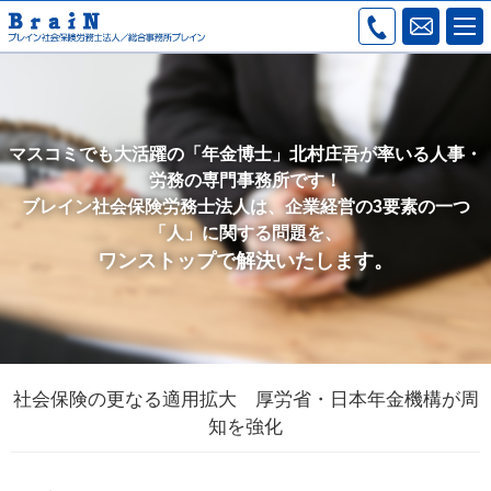
マスコミでも大活躍の「年金博士」北村庄吾が率いる人事・
労務の専門事務所です！
ブレイン社会保険労務士法人は、企業経営の3要素の一つ
「人」に関する問題を、
ワンストップで解決いたします。
社会保険の更なる適用拡大 厚労省・日本年金機構が周
知を強化