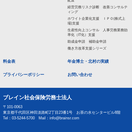
配置
経営労務リスク診断 改善コンサルテ
ィング
ホワイト企業化支援 ＩＰＯ(株式上
場)支援
生産性向上コンサル 人事労務業務効
率化（IT化）支援
助成金申請 補助金申請
働き方改革支援シリーズ
料金表
年金博士・北村の実績
プライバシーポリシー
お問い合わせ
ブレイン社会保険労務士法人
〒101-0063
東京都千代田区神田淡路町2丁目23番1号 お茶の水センタービル8階
Tel：03-5244-5700 Mail：info@brainsr.com