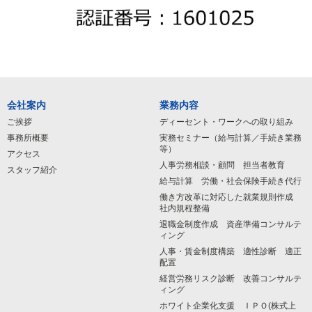
会社案内
業務内容
ご挨拶
ディーセント・ワークへの取り組み
事務所概要
実務セミナー（給与計算／手続き業務
等）
アクセス
人事労務相談・顧問 担当者教育
スタッフ紹介
給与計算 労働・社会保険手続き代行
働き方改革に対応した就業規則作成
社内規程整備
退職金制度作成 資産準備コンサルテ
ィング
人事・賃金制度構築 適性診断 適正
配置
経営労務リスク診断 改善コンサルテ
ィング
ホワイト企業化支援 ＩＰＯ(株式上