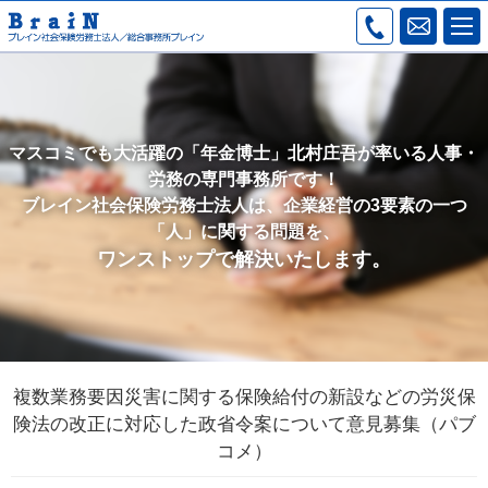
マスコミでも大活躍の「年金博士」北村庄吾が率いる人事・
労務の専門事務所です！
ブレイン社会保険労務士法人は、企業経営の3要素の一つ
「人」に関する問題を、
ワンストップで解決いたします。
複数業務要因災害に関する保険給付の新設などの労災保
険法の改正に対応した政省令案について意見募集（パブ
コメ）