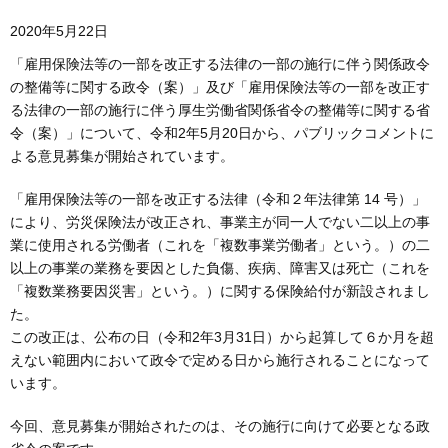
2020年5月22日
「雇用保険法等の一部を改正する法律の一部の施行に伴う関係政令
の整備等に関する政令（案）」及び「雇用保険法等の一部を改正す
る法律の一部の施行に伴う厚生労働省関係省令の整備等に関する省
令（案）」について、令和2年5月20日から、パブリックコメントに
よる意見募集が開始されています。
「雇用保険法等の一部を改正する法律（令和２年法律第 14 号）」
により、労災保険法が改正され、事業主が同一人でない二以上の事
業に使用される労働者（これを「複数事業労働者」という。）の二
以上の事業の業務を要因とした負傷、疾病、障害又は死亡（これを
「複数業務要因災害」という。）に関する保険給付が新設されまし
た。
この改正は、公布の日（令和2年3月31日）から起算して６か月を超
えない範囲内において政令で定める日から施行されることになって
います。
今回、意見募集が開始されたのは、その施行に向けて必要となる政