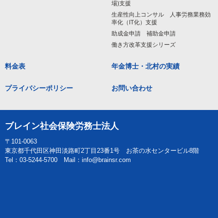
場)支援
生産性向上コンサル 人事労務業務効
率化（IT化）支援
助成金申請 補助金申請
働き方改革支援シリーズ
料金表
年金博士・北村の実績
プライバシーポリシー
お問い合わせ
ブレイン社会保険労務士法人
〒101-0063
東京都千代田区神田淡路町2丁目23番1号 お茶の水センタービル8階
Tel：03-5244-5700 Mail：info@brainsr.com