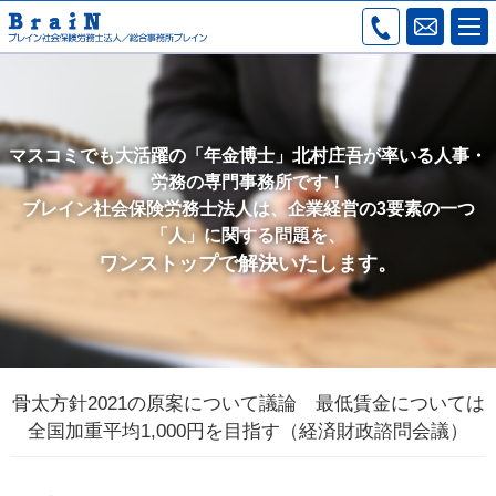
マスコミでも大活躍の「年金博士」北村庄吾が率いる人事・
労務の専門事務所です！
ブレイン社会保険労務士法人は、企業経営の3要素の一つ
「人」に関する問題を、
ワンストップで解決いたします。
骨太方針2021の原案について議論 最低賃金については
全国加重平均1,000円を目指す（経済財政諮問会議）