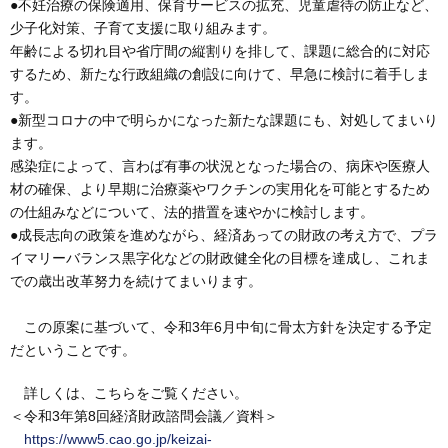
●不妊治療の保険適用、保育サービスの拡充、児童虐待の防止など、
少子化対策、子育て支援に取り組みます。
年齢による切れ目や省庁間の縦割りを排して、課題に総合的に対応
するため、新たな行政組織の創設に向けて、早急に検討に着手しま
す。
●新型コロナの中で明らかになった新たな課題にも、対処してまいり
ます。
感染症によって、言わば有事の状況となった場合の、病床や医療人
材の確保、より早期に治療薬やワクチンの実用化を可能とするため
の仕組みなどについて、法的措置を速やかに検討します。
●成長志向の政策を進めながら、経済あっての財政の考え方で、プラ
イマリーバランス黒字化などの財政健全化の目標を達成し、これま
での歳出改革努力を続けてまいります。
この原案に基づいて、令和3年6月中旬に骨太方針を決定する予定
だということです。
詳しくは、こちらをご覧ください。
＜令和3年第8回経済財政諮問会議／資料＞
https://www5.cao.go.jp/keizai-