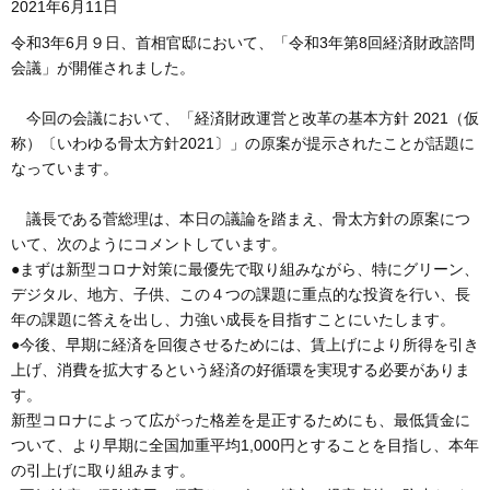
2021年6月11日
令和3年6月９日、首相官邸において、「令和3年第8回経済財政諮問
会議」が開催されました。
今回の会議において、「経済財政運営と改革の基本方針 2021（仮
称）〔いわゆる骨太方針2021〕」の原案が提示されたことが話題に
なっています。
議長である菅総理は、本日の議論を踏まえ、骨太方針の原案につ
いて、次のようにコメントしています。
●まずは新型コロナ対策に最優先で取り組みながら、特にグリーン、
デジタル、地方、子供、この４つの課題に重点的な投資を行い、長
年の課題に答えを出し、力強い成長を目指すことにいたします。
●今後、早期に経済を回復させるためには、賃上げにより所得を引き
上げ、消費を拡大するという経済の好循環を実現する必要がありま
す。
新型コロナによって広がった格差を是正するためにも、最低賃金に
ついて、より早期に全国加重平均1,000円とすることを目指し、本年
の引上げに取り組みます。