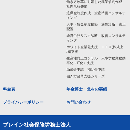
働き方改革に対応した就業規則作成
社内規程整備
退職金制度作成 資産準備コンサルテ
ィング
人事・賃金制度構築 適性診断 適正
配置
経営労務リスク診断 改善コンサルテ
ィング
ホワイト企業化支援 ＩＰＯ(株式上
場)支援
生産性向上コンサル 人事労務業務効
率化（IT化）支援
助成金申請 補助金申請
働き方改革支援シリーズ
料金表
年金博士・北村の実績
プライバシーポリシー
お問い合わせ
ブレイン社会保険労務士法人