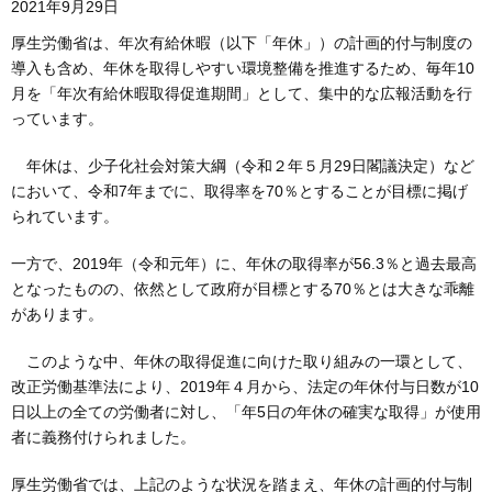
2021年9月29日
厚生労働省は、年次有給休暇（以下「年休」）の計画的付与制度の
導入も含め、年休を取得しやすい環境整備を推進するため、毎年10
月を「年次有給休暇取得促進期間」として、集中的な広報活動を行
っています。
年休は、少子化社会対策大綱（令和２年５月29日閣議決定）など
において、令和7年までに、取得率を70％とすることが目標に掲げ
られています。
一方で、2019年（令和元年）に、年休の取得率が56.3％と過去最高
となったものの、依然として政府が目標とする70％とは大きな乖離
があります。
このような中、年休の取得促進に向けた取り組みの一環として、
改正労働基準法により、2019年４月から、法定の年休付与日数が10
日以上の全ての労働者に対し、「年5日の年休の確実な取得」が使用
者に義務付けられました。
厚生労働省では、上記のような状況を踏まえ、年休の計画的付与制