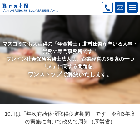
マスコミでも大活躍の「年金博士」北村庄吾が率いる人事・
労務の専門事務所です！
ブレイン社会保険労務士法人は、企業経営の3要素の一つ
「人」に関する問題を、
ワンストップで解決いたします。
10月は「年次有給休暇取得促進期間」です 令和3年度
の実施に向けて改めて周知（厚労省）