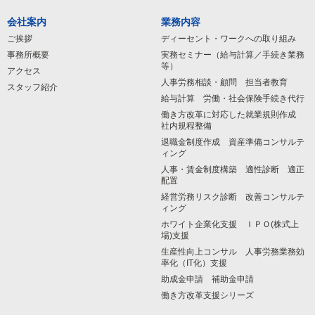
会社案内
業務内容
ご挨拶
ディーセント・ワークへの取り組み
事務所概要
実務セミナー（給与計算／手続き業務
等）
アクセス
人事労務相談・顧問 担当者教育
スタッフ紹介
給与計算 労働・社会保険手続き代行
働き方改革に対応した就業規則作成
社内規程整備
退職金制度作成 資産準備コンサルテ
ィング
人事・賃金制度構築 適性診断 適正
配置
経営労務リスク診断 改善コンサルテ
ィング
ホワイト企業化支援 ＩＰＯ(株式上
場)支援
生産性向上コンサル 人事労務業務効
率化（IT化）支援
助成金申請 補助金申請
働き方改革支援シリーズ