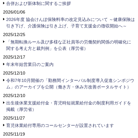
合併および新体制に関するご挨拶
2026/01/06
2026年度 協会けんぽ保険料率の改定見込みについて ～健康保険は
引き下げ、介護保険は引き上げ、子育て支援金の徴収開始へ～
2025/12/25
「無期転換ルール及び多様な正社員等の労働契約関係の明確化に
関する考え方と裁判例」を公表（厚労省）
2025/12/17
年末年始営業日のご案内
2025/12/10
令和7年10月開催の「勤務間インターバル制度導入促進シンポジウ
ム」のアーカイブを公開（働き方・休み方改善ポータルサイト）
2025/12/10
出生後休業支援給付金・育児時短就業給付金の制度利用ガイドを
掲載（厚労省）
2025/11/27
育児休業給付専用のコールセンターが設置されています
2025/11/19