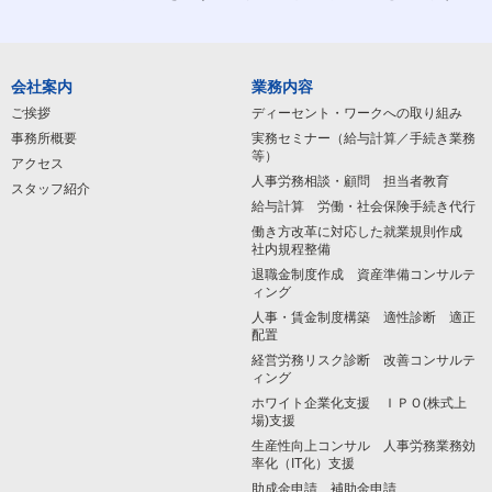
会社案内
業務内容
ご挨拶
ディーセント・ワークへの取り組み
事務所概要
実務セミナー（給与計算／手続き業務
等）
アクセス
人事労務相談・顧問 担当者教育
スタッフ紹介
給与計算 労働・社会保険手続き代行
働き方改革に対応した就業規則作成
社内規程整備
退職金制度作成 資産準備コンサルテ
ィング
人事・賃金制度構築 適性診断 適正
配置
経営労務リスク診断 改善コンサルテ
ィング
ホワイト企業化支援 ＩＰＯ(株式上
場)支援
生産性向上コンサル 人事労務業務効
率化（IT化）支援
助成金申請 補助金申請