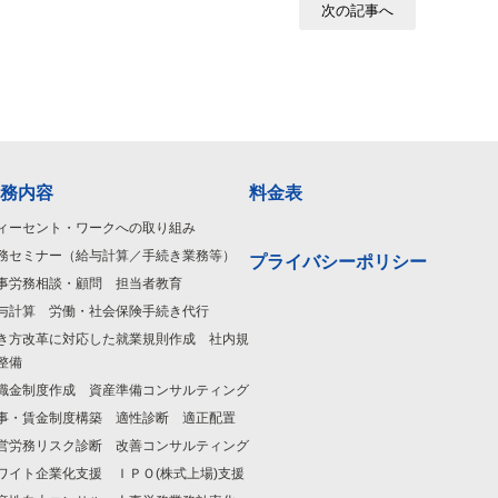
次の記事へ
務内容
料金表
ィーセント・ワークへの取り組み
務セミナー（給与計算／手続き業務等）
プライバシーポリシー
事労務相談・顧問 担当者教育
与計算 労働・社会保険手続き代行
き方改革に対応した就業規則作成 社内規
整備
職金制度作成 資産準備コンサルティング
事・賃金制度構築 適性診断 適正配置
営労務リスク診断 改善コンサルティング
ワイト企業化支援 ＩＰＯ(株式上場)支援