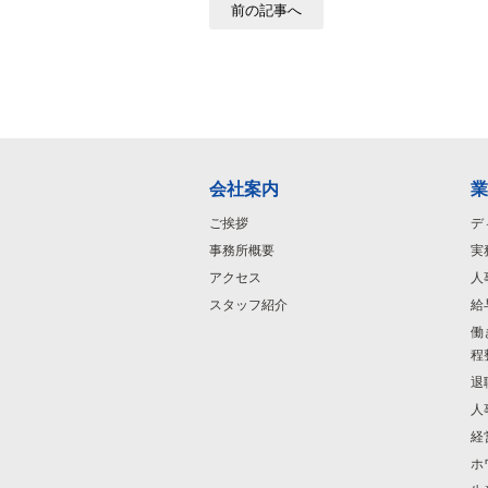
前の記事へ
会社案内
業
ご挨拶
デ
事務所概要
実
アクセス
人
スタッフ紹介
給
働
程
退
人
経
ホ