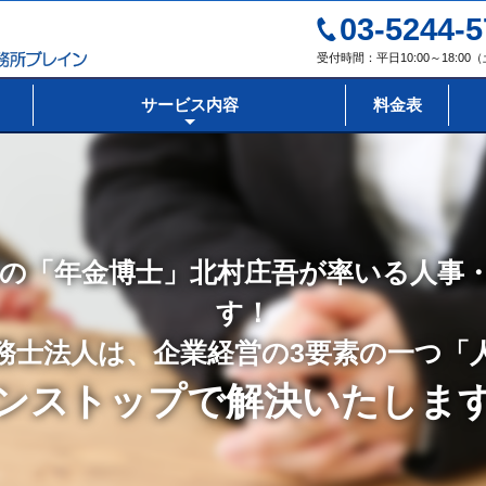
03-5244-5
受付時間：平日10:00～18:0
サービス内容
料金表
の「年金博士」北村庄吾が率いる人事
す！
務士法人は、企業経営の3要素の一つ「
ンストップで解決いたしま