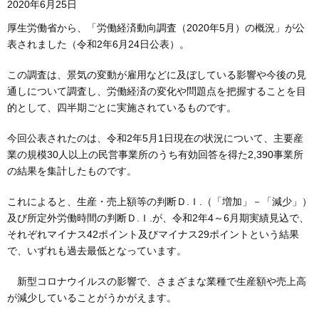
2020年6月25日
厚生労働省から、「労働経済動向調査（2020年5月）の概況」が公
表されました（令和2年6月24日公表）。
この調査は、景気の変動が雇用などに及ぼしている影響や今後の見
通しについて調査し、労働経済の変化や問題点を把握することを目
的として、四半期ごとに実施されているものです。
今回公表されたのは、令和2年5月1日現在の状況について、主要産
業の規模30人以上の民営事業所のうち有効回答を得た2,390事業所
の結果を集計したものです。
これによると、生産・売上額等の判断Ｄ.Ｉ.（「増加」－「減少」）
及び所定外労働時間の判断Ｄ.Ｉ.が、令和2年4～6月期実績見込で、
それぞれマイナス42ポイント及びマイナス29ポイントという結果
で、いずれも過去最低となっています。
新型コロナウイルスの影響で、さまざまな業種で生産額や売上高
が減少していることがうかがえます。