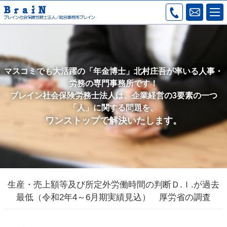
マスコミでも大活躍の「年金博士」北村庄吾が率いる人事・
労務の専門事務所です！
ブレイン社会保険労務士法人は、企業経営の3要素の一つ
「人」に関する問題を、
ワンストップで解決いたします。
生産・売上額等及び所定外労働時間の判断Ｄ.Ｉ.が過去
最低（令和2年4～6月期実績見込） 厚労省の調査