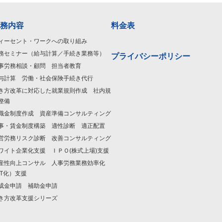
務内容
料金表
ィーセント・ワークへの取り組み
務セミナー（給与計算／手続き業務等）
プライバシーポリシー
事労務相談・顧問 担当者教育
与計算 労働・社会保険手続き代行
き方改革に対応した就業規則作成 社内規
整備
職金制度作成 資産準備コンサルティング
事・賃金制度構築 適性診断 適正配置
営労務リスク診断 改善コンサルティング
ワイト企業化支援 ＩＰＯ(株式上場)支援
産性向上コンサル 人事労務業務効率化
IT化）支援
成金申請 補助金申請
き方改革支援シリーズ