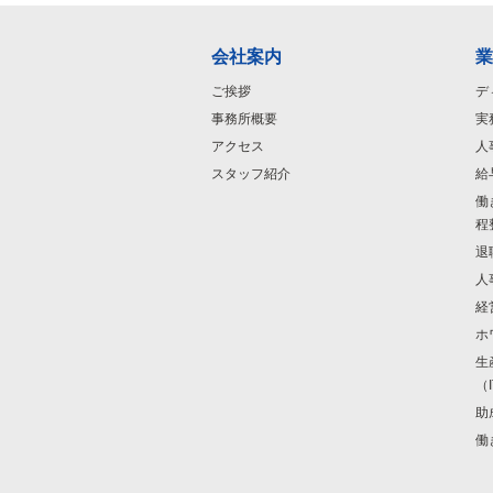
会社案内
業
ご挨拶
デ
事務所概要
実
アクセス
人
スタッフ紹介
給
働
程
退
人
経
ホ
生
（
助
働