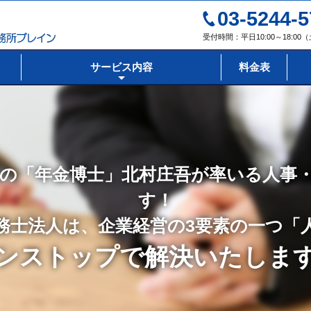
03-5244-5
受付時間：平日10:00～18:0
サービス内容
料金表
の「年金博士」北村庄吾が率いる人事
す！
務士法人は、企業経営の3要素の一つ「
ンストップで解決いたしま