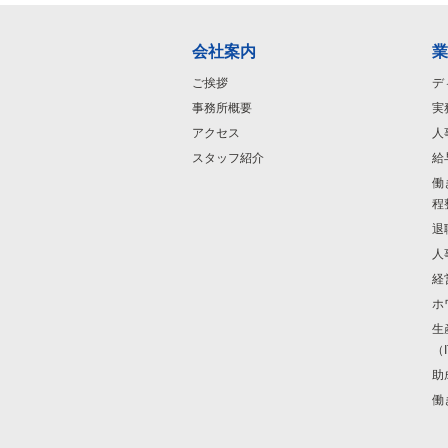
会社案内
業
ご挨拶
デ
事務所概要
実
アクセス
人
スタッフ紹介
給
働
程
退
人
経
ホ
生
（
助
働