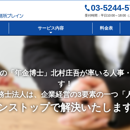
03-5244-5
受付時間：平日10:00～18:0
サービス内容
料金表
の「年金博士」北村庄吾が率いる人事
す！
務士法人は、企業経営の3要素の一つ「
ンストップで解決いたしま