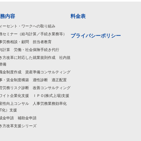
務内容
料金表
ィーセント・ワークへの取り組み
務セミナー（給与計算／手続き業務等）
プライバシーポリシー
事労務相談・顧問 担当者教育
与計算 労働・社会保険手続き代行
き方改革に対応した就業規則作成 社内規
整備
職金制度作成 資産準備コンサルティング
事・賃金制度構築 適性診断 適正配置
営労務リスク診断 改善コンサルティング
ワイト企業化支援 ＩＰＯ(株式上場)支援
産性向上コンサル 人事労務業務効率化
IT化）支援
成金申請 補助金申請
き方改革支援シリーズ