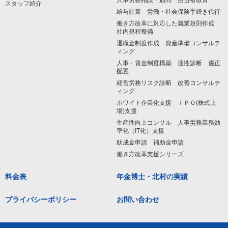
人事労務相談・顧問 担当者教育
スタッフ紹介
給与計算 労働・社会保険手続き代行
働き方改革に対応した就業規則作成
社内規程整備
退職金制度作成 資産準備コンサルテ
ィング
人事・賃金制度構築 適性診断 適正
配置
経営労務リスク診断 改善コンサルテ
ィング
ホワイト企業化支援 ＩＰＯ(株式上
場)支援
生産性向上コンサル 人事労務業務効
率化（IT化）支援
助成金申請 補助金申請
働き方改革支援シリーズ
料金表
年金博士・北村の実績
プライバシーポリシー
お問い合わせ