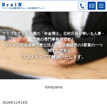
マスコミでも大活躍の「年金博士」北村庄吾が率いる人事・
労務の専門事務所です！
ブレイン社会保険労務士法人は、企業経営の3要素の一つ
「人」に関する問題を、
ワンストップで解決いたします。
tomiyama
2018年11月14日