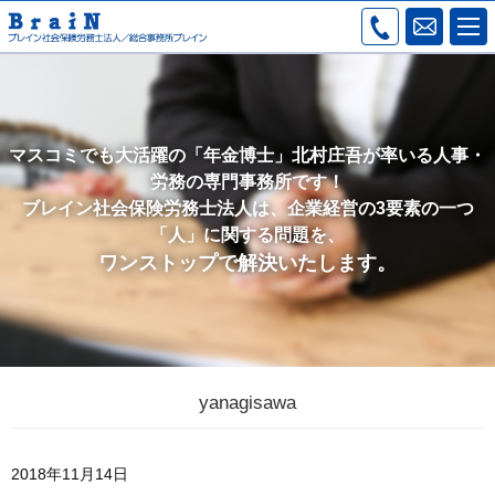
マスコミでも大活躍の「年金博士」北村庄吾が率いる人事・
労務の専門事務所です！
ブレイン社会保険労務士法人は、企業経営の3要素の一つ
「人」に関する問題を、
ワンストップで解決いたします。
yanagisawa
2018年11月14日