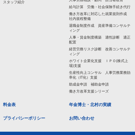
人事労務相談・顧問 担当者教育
スタッフ紹介
給与計算 労働・社会保険手続き代行
働き方改革に対応した就業規則作成
社内規程整備
退職金制度作成 資産準備コンサルテ
ィング
人事・賃金制度構築 適性診断 適正
配置
経営労務リスク診断 改善コンサルテ
ィング
ホワイト企業化支援 ＩＰＯ(株式上
場)支援
生産性向上コンサル 人事労務業務効
率化（IT化）支援
助成金申請 補助金申請
働き方改革支援シリーズ
料金表
年金博士・北村の実績
プライバシーポリシー
お問い合わせ